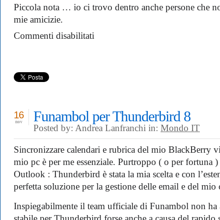
Piccola nota … io ci trovo dentro anche persone che non
mie amicizie.
su
Commenti disabilitati
Facebook
Edgerank
:
di
chi
sei
più
amico
?
Funambol per Thunderbird 8
16
nov
Posted by: Andrea Lanfranchi in:
Mondo IT
Sincronizzare calendari e rubrica del mio BlackBerry via
mio pc è per me essenziale. Purtroppo ( o per fortuna )
Outlook : Thunderbird è stata la mia scelta e con l’est
perfetta soluzione per la gestione delle email e del mio 
Inspiegabilmente il team ufficiale di Funambol non ha 
stabile per Thunderbird forse anche a causa del rapido 