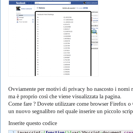
Ovviamente per motivi di privacy ho nascosto i nomi re
ma è proprio così che viene visualizzata la pagina.
Come fare ? Dovete utilizzare come browser Firefox o
un nuovo segnalibro nel quale inserire un piccolo scrip
Inserite questo codice
javascript
:
(
function
(
)
{
var
%
20script
=
document.
cre