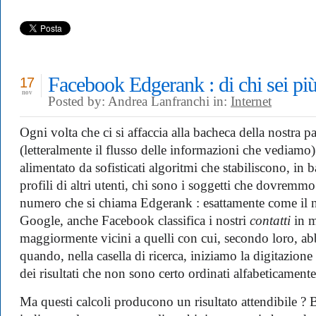
prezzi
scontati
:
convengono
davvero
?
Facebook Edgerank : di chi sei pi
17
nov
Posted by: Andrea Lanfranchi in:
Internet
Ogni volta che ci si affaccia alla bacheca della nostra 
(letteralmente il flusso delle informazioni che vediamo)
alimentato da sofisticati algoritmi che stabiliscono, in b
profili di altri utenti, chi sono i soggetti che dovremmo 
numero che si chiama Edgerank : esattamente come il n
Google, anche Facebook classifica i nostri
contatti
in m
maggiormente vicini a quelli con cui, secondo loro, ab
quando, nella casella di ricerca, iniziamo la digitazio
dei risultati che non sono certo ordinati alfabeticamente
Ma questi calcoli producono un risultato attendibile ?