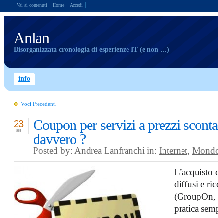
Vai ai contenuti
Home
Accedi
Anlan
Disorganizzata cronologia di esperienze IT (e non …)
info
Voci Precedenti
Coupon per servizi a prezzi scont
23
set
davvero ?
Posted by: Andrea Lanfranchi in:
Internet
,
Mondo
L’acquisto d
diffusi e ric
(GroupOn, 
pratica sem