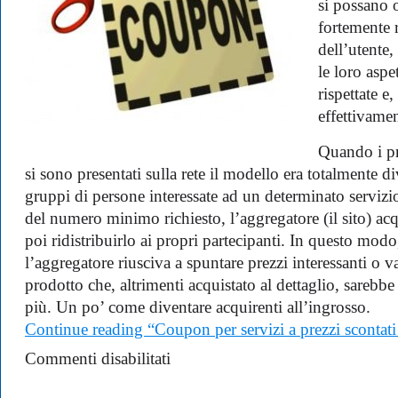
si possano o
fortemente 
dell’utente
le loro aspe
rispettate e,
effettivame
Quando i pr
si sono presentati sulla rete il modello era totalmente d
gruppi di persone interessate ad un determinato serviz
del numero minimo richiesto, l’aggregatore (il sito) acqu
poi ridistribuirlo ai propri partecipanti. In questo modo
l’aggregatore riusciva a spuntare prezzi interessanti o 
prodotto che, altrimenti acquistato al dettaglio, sarebb
più. Un po’ come diventare acquirenti all’ingrosso.
Continue reading “Coupon per servizi a prezzi scontat
su
Commenti disabilitati
Coupon
per
servizi
a