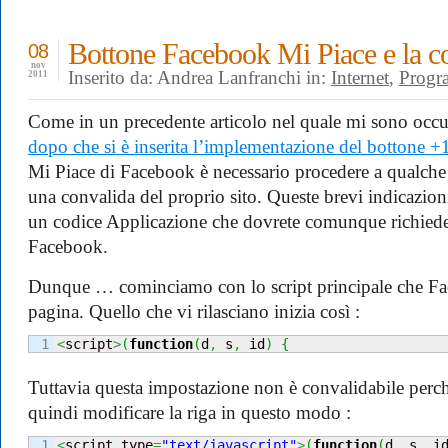
Bottone Facebook Mi Piace e la
08
nov
Inserito da: Andrea Lanfranchi in:
Internet
,
Progr
2011
Come in un precedente articolo nel quale mi sono occ
dopo che si è inserita l’implementazione del bottone +
Mi Piace di Facebook è necessario procedere a qualche
una convalida del proprio sito. Queste brevi indicazio
un codice Applicazione che dovrete comunque richiede
Facebook.
Dunque … cominciamo con lo script principale che Face
pagina. Quello che vi rilasciano inizia così :
<
script
>
(
function
(
d
,
 s
,
 id
)
{
Tuttavia questa impostazione non è convalidabile perch
quindi modificare la riga in questo modo :
<
script type
=
"text/javascript"
>
(
function
(
d
,
 s
,
 i