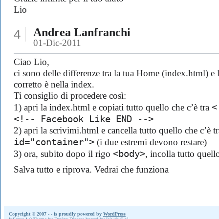
Lio
Andrea Lanfranchi
4
01-Dic-2011
Ciao Lio,
ci sono delle differenze tra la tua Home (index.html) e
corretto è nella index.
Ti consiglio di procedere così:
<
1) apri la index.html e copiati tutto quello che c’è tra
<!-- Facebook Like END -->
2) apri la scrivimi.html e cancella tutto quello che c’è tr
id="container">
(i due estremi devono restare)
<body>
3) ora, subito dopo il rigo
, incolla tutto quel
Salva tutto e riprova. Vedrai che funziona
Copyright © 2007 -
- is proudly powered by
WordPress