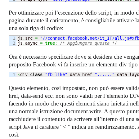
Per ottimizzare poi l’esecuzione dello script, in modo c
pagina durante il caricamento, è consigliabile attivare
una sola riga di codice:
1

js
.
src 
=
"//connect.facebook.net/it_IT/all.js#xf
js
.
async 
=
true
;
/* Aggiungere questa */
Ora è necessario specificare dove si desidera che venga
proposito Facebook vi fa inserire un elemento div tipo 
<
div 
class
=
"fb-like"
 data
-
href
=
"......"
 data
-
lay
Questo elemento, così impostato, non può essere valida
href, data-send ecc. non sono validi per l’elemento DIV
facendo in modo che questi elementi siano iniettati nel
una normale istruzione document.write. A questo punt
racchiudere il contenuto da scrivere all’interno di un
script Java il carattere “< ” indica un reindirizzamento. 
così.