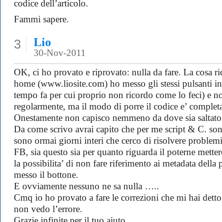
codice dell’articolo.
Fammi sapere.
Lio
3
30-Nov-2011
OK, ci ho provato e riprovato: nulla da fare. La cosa ri
home (www.liosite.com) ho messo gli stessi pulsanti i
tempo fa per cui proprio non ricordo come lo feci) e no
regolarmente, ma il modo di porre il codice e’ complet
Onestamente non capisco nemmeno da dove sia saltato
Da come scrivo avrai capito che per me script & C. son
sono ormai giorni interi che cerco di risolvere problemi
FB, sia questo sia per quanto riguarda il poterne mette
la possibilita’ di non fare riferimento ai metadata della
messo il bottone.
E ovviamente nessuno ne sa nulla …..
Cmq io ho provato a fare le correzioni che mi hai detto
non vedo l’errore.
Grazie infinite per il tuo aiuto