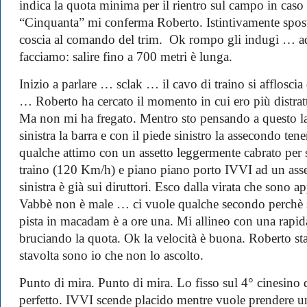
indica la quota minima per il rientro sul campo in caso
“Cinquanta” mi conferma Roberto. Istintivamente spost
coscia al comando del trim. Ok rompo gli indugi … ad
facciamo: salire fino a 700 metri è lunga.
Inizio a parlare … sclak … il cavo di traino si afflosci
… Roberto ha cercato il momento in cui ero più distra
Ma non mi ha fregato. Mentro sto pensando a questo l
sinistra la barra e con il piede sinistro la assecondo tene
qualche attimo con un assetto leggermente cabrato per s
traino (120 Km/h) e piano piano porto IVVI ad un ass
sinistra è già sui diruttori. Esco dalla virata che sono a
Vabbè non è male … ci vuole qualche secondo perchè si
pista in macadam è a ore una. Mi allineo con una rapida
bruciando la quota. Ok la velocità è buona. Roberto s
stavolta sono io che non lo ascolto.
Punto di mira. Punto di mira. Lo fisso sul 4° cinesino da
perfetto. IVVI scende placido mentre vuole prendere un 