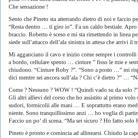
Che sensazione !
Sento che Pineto sta atterrando dietro di noi e faccio pe
“Resta dentro … ti giro io”. Fa un caldo bestiale. Apro 
braccio. Roberto è sceso e mi sta rimettendo in linea per
siede sull’attacco dell’ala sinistra in attesa che arrivi il
Mi agganciano il cavo e inizio come sempre i controlli 
a bordo, cellulare spento … cinture ” fisso le mie e sent
chiudono. “Cinture Roby ?”. “Sono a posto …” mi ris
dici mentre sei ancora sull’ala ? Chi c’è dietro ?” … “N
Come ? Nessuno ? WOW ! “Quindi vado su da solo ?”. 
Gli altri allievi del corso che ho assistito al primo vol
sudori, formicolii alle mani … E soprattutto erano med
niente. Sono tranquillissimo anzi … ho voglia di partir
Faccio un po’ di scena. “Ma sei sicuro ? Ho fatto solo 
Pineto è pronto e comincia ad allinearsi. Chiudo la ca