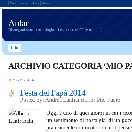
Vai ai contenuti
Home
Accedi
Anlan
Disorganizzata cronologia di esperienze IT (e non …)
info
ARCHIVIO CATEGORIA ‘MIO P
Voci Precedenti
Festa del Papà 2014
19
mar
Posted by: Andrea Lanfranchi in:
Mio Padre
Oggi è uno di quei giorni in cui i ricor
un sentimento di nostalgia, di un poco
praticamente momento in cui il pensie