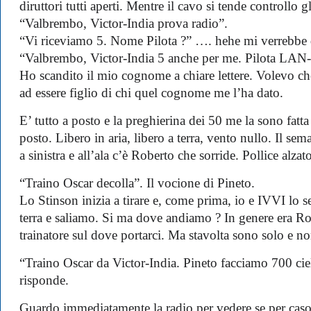
diruttori tutti aperti. Mentre il cavo si tende controllo g
“Valbrembo, Victor-India prova radio”.
“Vi riceviamo 5. Nome Pilota ?” …. hehe mi verrebbe 
“Valbrembo, Victor-India 5 anche per me. Pilota L
Ho scandito il mio cognome a chiare lettere. Volevo che
ad essere figlio di chi quel cognome me l’ha dato.
E’ tutto a posto e la preghierina dei 50 me la sono fatta
posto. Libero in aria, libero a terra, vento nullo. Il se
a sinistra e all’ala c’è Roberto che sorride. Pollice alzato
“Traino Oscar decolla”. Il vocione di Pineto.
Lo Stinson inizia a tirare e, come prima, io e IVVI lo 
terra e saliamo. Si ma dove andiamo ? In genere era Rob
trainatore sul dove portarci. Ma stavolta sono solo e n
“Traino Oscar da Victor-India. Pineto facciamo 700 ci
risponde.
Guardo immediatamente la radio per vedere se per cas