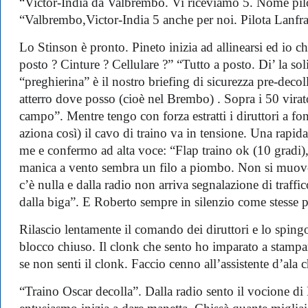
“Victor-India da Valbrembo. Vi riceviamo 5. Nome pil
“Valbrembo,Victor-India 5 anche per noi. Pilota Lanfr
Lo Stinson è pronto. Pineto inizia ad allinearsi ed io c
posto ? Cinture ? Cellulare ?” “Tutto a posto. Di’ la sol
“preghierina” è il nostro briefing di sicurezza pre-decoll
atterro dove posso (cioè nel Brembo) . Sopra i 50 viraton
campo”. Mentre tengo con forza estratti i diruttori a fon
aziona così) il cavo di traino va in tensione. Una rapid
me e confermo ad alta voce: “Flap traino ok (10 gradi), 
manica a vento sembra un filo a piombo. Non si muove
c’è nulla e dalla radio non arriva segnalazione di traffi
dalla biga”. E Roberto sempre in silenzio come stesse p
Rilascio lentamente il comando dei diruttori e lo sping
blocco chiuso. Il clonk che sento ho imparato a stampar
se non senti il clonk. Faccio cenno all’assistente d’ala c
“Traino Oscar decolla”. Dalla radio sento il vocione di 