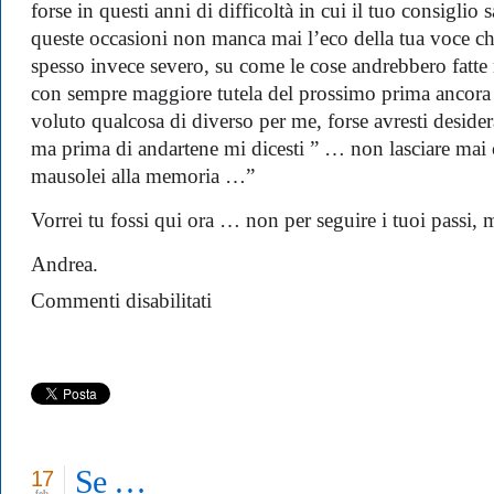
forse in questi anni di difficoltà in cui il tuo consiglio 
queste occasioni non manca mai l’eco della tua voce ch
spesso invece severo, su come le cose andrebbero fatte
con sempre maggiore tutela del prossimo prima ancora ch
voluto qualcosa di diverso per me, forse avresti desider
ma prima di andartene mi dicesti ” … non lasciare mai c
mausolei alla memoria …”
Vorrei tu fossi qui ora … non per seguire i tuoi passi, m
Andrea.
su
Commenti disabilitati
Festa
del
Papà
2014
Se …
17