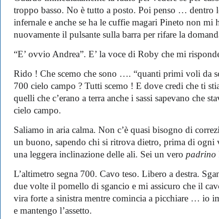
troppo basso. No è tutto a posto. Poi penso … dentro 
infernale e anche se ha le cuffie magari Pineto non mi 
nuovamente il pulsante sulla barra per rifare la doman
“E’ ovvio Andrea”. E’ la voce di Roby che mi risponde 
Rido ! Che scemo che sono …. “quanti primi voli da sol
700 cielo campo ? Tutti scemo ! E dove credi che ti sti
quelli che c’erano a terra anche i sassi sapevano che st
cielo campo.
Saliamo in aria calma. Non c’è quasi bisogno di correzi
un buono, sapendo chi si ritrova dietro, prima di ogni v
una leggera inclinazione delle ali. Sei un vero
padrino
L’altimetro segna 700. Cavo teso. Libero a destra. Sga
due volte il pomello di sgancio e mi assicuro che il cav
vira forte a sinistra mentre comincia a picchiare … io i
e mantengo l’assetto.