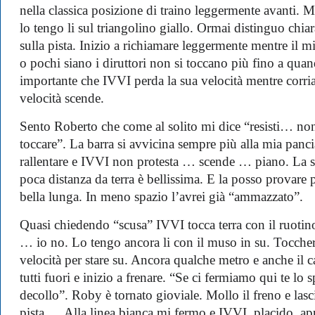
nella classica posizione di traino leggermente avanti. 
lo tengo li sul triangolino giallo. Ormai distinguo ch
sulla pista. Inizio a richiamare leggermente mentre il mio
o pochi siano i diruttori non si toccano più fino a quan
importante che IVVI perda la sua velocità mentre corria
velocità scende.
Sento Roberto che come al solito mi dice “resisti… n
toccare”. La barra si avvicina sempre più alla mia pan
rallentare e IVVI non protesta … scende … piano. La s
poca distanza da terra è bellissima. E la posso provare 
bella lunga. In meno spazio l’avrei già “ammazzato”.
Quasi chiedendo “scusa” IVVI tocca terra con il ruotin
… io no. Lo tengo ancora li con il muso in su. Toccher
velocità per stare su. Ancora qualche metro e anche il ca
tutti fuori e inizio a frenare. “Se ci fermiamo qui te lo s
decollo”. Roby è tornato gioviale. Mollo il freno e las
pista … Alla linea bianca mi fermo e IVVI, placido, app