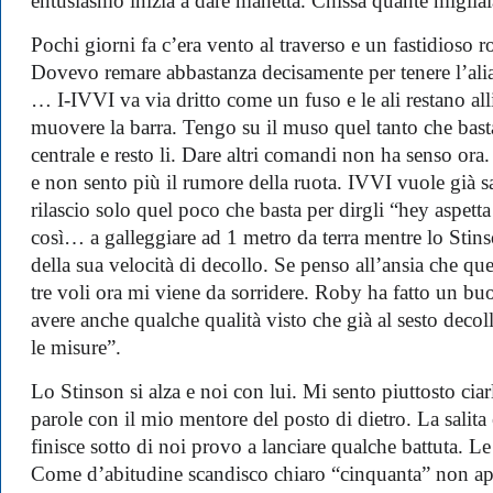
entusiasmo inizia a dare manetta. Chissà quante migliai
Pochi giorni fa c’era vento al traverso e un fastidioso ro
Dovevo remare abbastanza decisamente per tenere l’alia
… I-IVVI va via dritto come un fuso e le ali restano al
muovere la barra. Tengo su il muso quel tanto che basta
centrale e resto li. Dare altri comandi non ha senso ora
e non sento più il rumore della ruota. IVVI vuole già sa
rilascio solo quel poco che basta per dirgli “hey aspet
così… a galleggiare ad 1 metro da terra mentre lo Stins
della sua velocità di decollo. Se penso all’ansia che qu
tre voli ora mi viene da sorridere. Roby ha fatto un b
avere anche qualche qualità visto che già al sesto deco
le misure”.
Lo Stinson si alza e noi con lui. Mi sento piuttosto ciar
parole con il mio mentore del posto di dietro. La salita 
finisce sotto di noi provo a lanciare qualche battuta. L
Come d’abitudine scandisco chiaro “cinquanta” non app