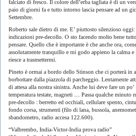
falciato di fresco. Il colore dell’erba tagliata è di un 
paio di giorni fa e tutto intorno lascia pensare ad un g
Settembre.
Roberto sale dietro di me. E’ piuttosto silenzioso oggi
indicazioni pre-decollo. O sto facendo molto bene tu
pensare. Quello che è importante è che anche ora, come c
assolutamente tranquillo e mi godo appieno la calma e l
riesce a trasmettermi.
Pineto è ormai a bordo dello Stinson che ci porterà in ar
borbottare dalla piazzola di parcheggio. Lentamente attr
di attesa alla nostra sinistra. Anche lui deve fare un po’
temperatura testate, magneti … Passa qualche minuto men
pre-decollo : berretto ed occhiali, cellulare spento, cint
fondo corsa, strumenti (filo di lana, bussola, anemomet
sbandometro, radio accesa 122.600).
“Valbrembo, India-Victor-India prova radio”