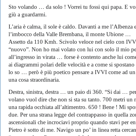
Sto volando … da solo ! Vorrei tu fossi qui papa. E vor
giù a guardarmi.
L’aria è calma, il sole è caldo. Davanti a me l’Albenza e
l’imbocco della Valle Brembana, il monte Ubione …
Assetto da 110 Kmh. Scivolo veloce nel cielo con IVVI
“nuovo”. Non ho mai volato con lui con solo il mio pes
all’ingresso in virata … forse è contento anche lui co
ai diagrammi polari delle velocità e a come si spostano 
lo so … però è più poetico pensare a IVVI come ad un 
una cosa straordinaria.
Destra, sinistra, destra … un paio di 360. “Si dai … per
volano vuol dire che non si sta su tanto. 700 metri un n
una rapida occhiata all’altimentro. 650 ! Bene ! Mi spost
due. Per una strana legge del contrappasso in quella zo
ascensionali che incrociavi proprio quando stavi per en
Pietro è sotto di me. Navigo un po’ in linea retta cercan