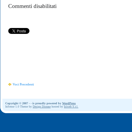
su
Commenti disabilitati
Ice
is
forming
on
the
tips
of
my
wings
…
Voci Precedenti
Copyright © 2007 -
- is proudly powered by
WordPress
InSense 1.0 Theme by
Design Disease
hosted by
Isiweb S.r.l.