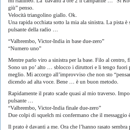
mi riallineo. La’ davanti a ore 2 il campanile … “Si Rob
giù” penso.
Velocità triangolino giallo. Ok.
Una rapida occhiata sotto la mia ala sinistra. La pista 
pulsante della radio …
“Valbrembo, Victor-India in base due-zero”
“Numero uno”
Mentre parlo viro a sinistra per la base. Filo al centro, f
Sono un po’ alto … sblocco i diruttori e li tengo fuori
meglio. Mi accorgo all’improvviso che non sto “pensan
dicendo ad alta voce. Bene … è un buon metodo.
Rapidamente il prato scade quasi al mio traverso. Impost
pulsante …
“Valbrembo, Victor-India finale due-zero”
Due colpi di squelch mi confermano che il messaggio è
Il prato è davanti a me. Ora che l’hanno rasato sembra