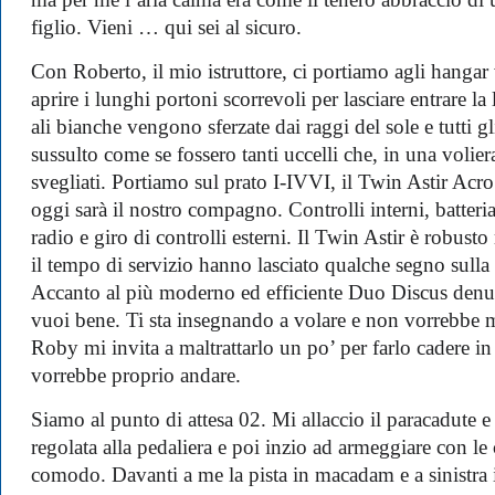
ma per me l’aria calma era come il tenero abbraccio di 
figlio. Vieni … qui sei al sicuro.
Con Roberto, il mio istruttore, ci portiamo agli hangar 
aprire i lunghi portoni scorrevoli per lasciare entrare la
ali bianche vengono sferzate dai raggi del sole e tutti g
sussulto come se fossero tanti uccelli che, in una vol
svegliati. Portiamo sul prato I-IVVI, il Twin Astir Acro
oggi sarà il nostro compagno. Controlli interni, batteri
radio e giro di controlli esterni. Il Twin Astir è robusto
il tempo di servizio hanno lasciato qualche segno sulla 
Accanto al più moderno ed efficiente Duo Discus denunc
vuoi bene. Ti sta insegnando a volare e non vorrebbe ma
Roby mi invita a maltrattarlo un po’ per farlo cadere in
vorrebbe proprio andare.
Siamo al punto di attesa 02. Mi allaccio il paracadute 
regolata alla pedaliera e poi inzio ad armeggiare con le 
comodo. Davanti a me la pista in macadam e a sinistra i