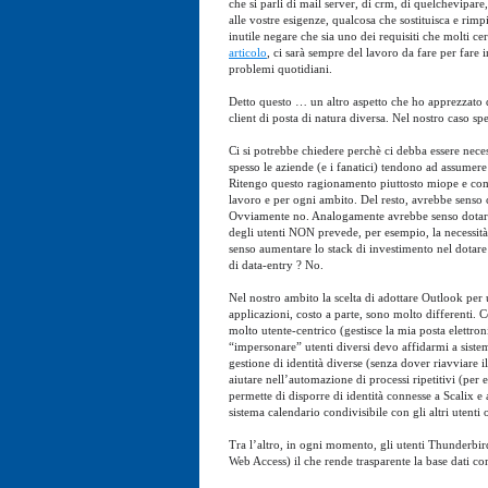
che si parli di mail server, di crm, di quelchevipar
alle vostre esigenze, qualcosa che sostituisca e ri
inutile negare che sia uno dei requisiti che molti ce
articolo
, ci sarà sempre del lavoro da fare per far
problemi quotidiani.
Detto questo … un altro aspetto che ho apprezzato di
client di posta di natura diversa. Nel nostro caso 
Ci si potrebbe chiedere perchè ci debba essere neces
spesso le aziende (e i fanatici) tendono ad assumere
Ritengo questo ragionamento piuttosto miope e comu
lavoro e per ogni ambito. Del resto, avrebbe senso c
Ovviamente no. Analogamente avrebbe senso dotare di
degli utenti NON prevede, per esempio, la necessità
senso aumentare lo stack di investimento nel dotare
di data-entry ? No.
Nel nostro ambito la scelta di adottare Outlook per u
applicazioni, costo a parte, sono molto differenti.
molto utente-centrico (gestisce la mia posta elettro
“impersonare” utenti diversi devo affidarmi a sistem
gestione di identità diverse (senza dover riavviare i
aiutare nell’automazione di processi ripetitivi (pe
permette di disporre di identità connesse a Scalix e
sistema calendario condivisibile con gli altri utenti
Tra l’altro, in ogni momento, gli utenti Thunderbir
Web Access) il che rende trasparente la base dati c