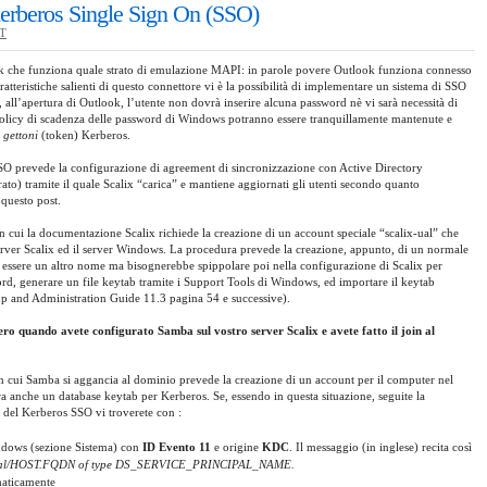
Kerberos Single Sign On (SSO)
T
k che funziona quale strato di emulazione MAPI: in parole povere Outlook funziona connesso
atteristiche salienti di questo connettore vi è la possibilità di implementare un sistema di SSO
 all’apertura di Outlook, l’utente non dovrà inserire alcuna password nè vi sarà necessità di
olicy di scadenza delle password di Windows potranno essere tranquillamente mantenute e
i
gettoni
(token) Kerberos.
 SSO prevede la configurazione di agreement di sincronizzazione con Active Directory
) tramite il quale Scalix “carica” e mantiene aggiornati gli utenti secondo quanto
questo post.
in cui la documentazione Scalix richiede la creazione di un account speciale “scalix-ual” che
server Scalix ed il server Windows. La procedura prevede la creazione, appunto, di un normale
 essere un altro nome ma bisognerebbe spippolare poi nella configurazione di Scalix per
rd, generare un file keytab tramite i Support Tools di Windows, ed importare il keytab
tup and Administration Guide 11.3 pagina 54 e successive).
ero quando avete configurato Samba sul vostro server Scalix e avete fatto il join al
on cui Samba si aggancia al dominio prevede la creazione di un account per il computer nel
 anche un database keytab per Kerberos. Se, essendo in questa situazione, seguite la
 del Kerberos SSO vi troverete con :
indows (sezione Sistema) con
ID Evento 11
e origine
KDC
. Il messaggio (in inglese) recita così
lix-ual/HOST.FQDN of type DS_SERVICE_PRINCIPAL_NAME.
ematicamente