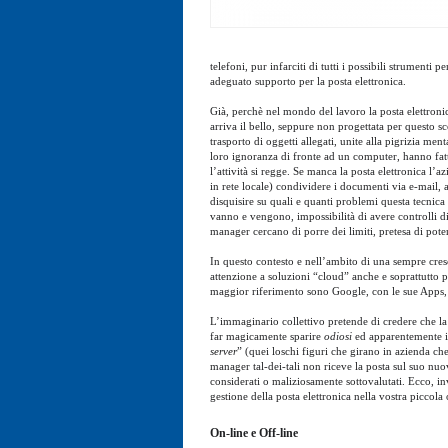
telefoni, pur infarciti di tutti i possibili strumen
adeguato supporto per la posta elettronica.
Già, perchè nel mondo del lavoro la posta elettronica
arriva il bello, seppure non progettata per questo 
trasporto di oggetti allegati, unite alla pigrizia me
loro ignoranza di fronte ad un computer, hanno fatto
l’attività si regge. Se manca la posta elettronica l’
in rete locale) condividere i documenti via e-mail, a
disquisire su quali e quanti problemi questa tecni
vanno e vengono, impossibilità di avere controlli di v
manager cercano di porre dei limiti, pretesa di poter
In questo contesto e nell’ambito di una sempre cresc
attenzione a soluzioni “cloud” anche e soprattutto pe
maggior riferimento sono Google, con le sue Apps,
L’immaginario collettivo pretende di credere che la 
far magicamente sparire
odiosi
ed apparentemente imp
server
” (quei loschi figuri che girano in azienda ch
manager tal-dei-tali non riceve la posta sul suo nuo
considerati o maliziosamente sottovalutati. Ecco, i
gestione della posta elettronica nella vostra piccola
On-line e Off-line