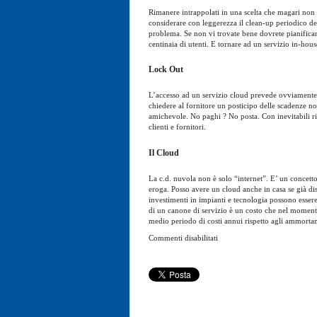
Rimanere intrappolati in una scelta che magari non v
considerare con leggerezza il clean-up periodico de
problema. Se non vi trovate bene dovrete pianificar
centinaia di utenti. E tornare ad un servizio in-hous
Lock Out
L’accesso ad un servizio cloud prevede ovviamente u
chiedere al fornitore un posticipo delle scadenze no
amichevole. No paghi ? No posta. Con inevitabili rip
clienti e fornitori.
Il Cloud
La c.d. nuvola non è solo “internet”. E’ un concetto
eroga. Posso avere un cloud anche in casa se già di
investimenti in impianti e tecnologia possono esser
di un canone di servizio è un costo che nel momento 
medio periodo di costi annui rispetto agli ammort
su
Commenti disabilitati
Gmail
per
il
business
?
Pensateci
bene