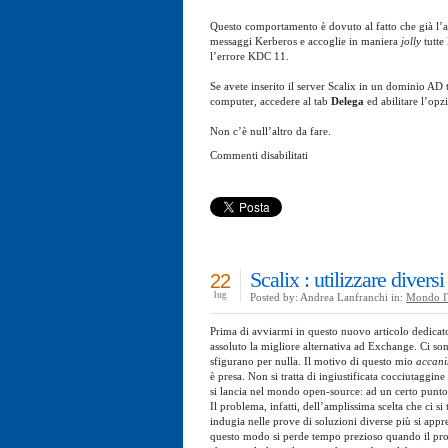
Questo comportamento è dovuto al fatto che già l’a
messaggi Kerberos e accoglie in maniera
jolly
tutte
l’errore KDC 11.
Se avete inserito il server Scalix in un dominio AD 
computer, accedere al tab
Delega
ed abilitare l’opz
Non c’è null’altro da fare.
su
Commenti disabilitati
Scalix
:
autenticazione
Kerberos
Single
Sign
On
(SSO)
Scalix : utilizzare divers
22
lug
Posted by: Andrea Lanfranchi in:
Mondo I
Prima di avviarmi in questo nuovo articolo dedicato 
assoluto la migliore alternativa ad Exchange. Ci s
sfigurano per nulla. Il motivo di questo mio
accan
è presa. Non si tratta di ingiustificata cocciutaggin
si lancia nel mondo open-source: ad un certo punto 
Il problema, infatti, dell’amplissima scelta che ci s
indugia nelle prove di soluzioni diverse più si appre
questo modo si perde tempo prezioso quando il propr