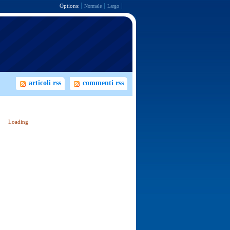
Options:
Normale
Largo
articoli rss
commenti rss
Loading