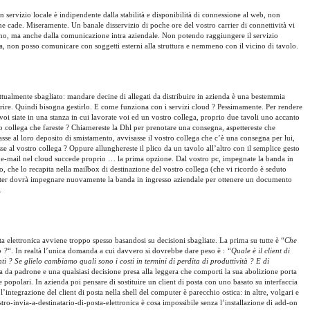
un servizio locale è indipendente dalla stabilità e disponibilità di connessione al web, non
ne cade. Miseramente. Un banale disservizio di poche ore del vostro carrier di connettività vi
erno, ma anche dalla comunicazione intra aziendale. Non potendo raggiungere il servizio
ca, non posso comunicare con soggetti esterni alla struttura e nemmeno con il vicino di tavolo.
cettualmente sbagliato: mandare decine di allegati da distribuire in azienda è una bestemmia
morire. Quindi bisogna gestirlo. E come funziona con i servizi cloud ? Pessimamente. Per rendere
oi siate in una stanza in cui lavorate voi ed un vostro collega, proprio due tavoli uno accanto
o collega che fareste ? Chiamereste la Dhl per prenotare una consegna, aspettereste che
tasse al loro deposito di smistamento, avvisasse il vostro collega che c’è una consegna per lui,
se al vostro collega ? Oppure allunghereste il plico da un tavolo all’altro con il semplice gesto
-mail nel cloud succede proprio … la prima opzione. Dal vostro pc, impegnate la banda in
, che lo recapita nella mailbox di destinazione del vostro collega (che vi ricordo è seduto
puter dovrà impegnare nuovamente la banda in ingresso aziendale per ottenere un documento
.
a elettronica avviene troppo spesso basandosi su decisioni sbagliate. La prima su tutte è “
Che
o ?
“. In realtà l’unica domanda a cui davvero si dovrebbe dare peso è :
“Quale è il client di
ti ? Se glielo cambiamo quali sono i costi in termini di perdita di produttività ? E di
a da padrone e una qualsiasi decisione presa alla leggera che comporti la sua abolizione porta
 popolari. In azienda poi pensare di sostituire un client di posta con uno basato su interfaccia
ntegrazione del client di posta nella shell del computer è parecchio ostica: in altre, volgari e
tro-invia-a-destinatario-di-posta-elettronica è cosa impossibile senza l’installazione di add-on