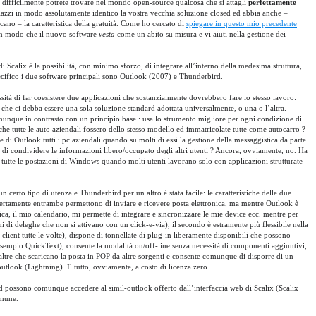
e, difficilmente potrete trovare nel mondo open-source qualcosa che si attagli
perfettamente
mpiazzi in modo assolutamente identico la vostra vecchia soluzione closed ed abbia anche –
rcano – la caratteristica della gratuità. Come ho cercato di
spiegare in questo mio precedente
e in modo che il nuovo software
vesta
come un abito su misura e vi aiuti nella gestione dei
 Scalix è la possibilità, con minimo sforzo, di integrare all’interno della medesima struttura,
specifico i due software principali sono Outlook (2007) e Thunderbird.
sità di far coesistere due applicazioni che sostanzialmente dovrebbero fare lo stesso lavoro:
 che ci debba essere una sola soluzione standard adottata universalmente, o una o l’altra.
nque in contrasto con un principio base : usa lo strumento migliore per ogni condizione di
he tutte le auto aziendali fossero dello stesso modello ed immatricolate tutte come autocarro ?
 Outlook tutti i pc aziendali quando su molti di essi la gestione della messaggistica da parte
 di condividere le informazioni libero/occupato degli altri utenti ? Ancora, ovviamente, no. Ha
 tutte le postazioni di Windows quando molti utenti lavorano solo con applicazioni strutturate
n certo tipo di utenza e Thunderbird per un altro è stata facile: le caratteristiche delle due
 Certamente entrambe permettono di inviare e ricevere posta elettronica, ma mentre Outlook è
nica, il mio calendario, mi permette di integrare e sincronizzare le mie device ecc. mentre per
i di deleghe che non si attivano con un click-e-via), il secondo è estramente più flessibile nella
l client tutte le volte), dispone di tonnellate di plug-in liberamente disponibili che possono
r esempio QuickText), consente la modalità on/off-line senza necessità di componenti aggiuntivi,
 altre che scaricano la posta in POP da altre sorgenti e consente comunque di disporre di un
 outlook (Lightning). Il tutto, ovviamente, a costo di licenza zero.
d possono comunque accedere al simil-outlook offerto dall’interfaccia web di Scalix (Scalix
omune.