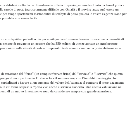
i soddisfa è molto facile. L’esuberante offerta di spazio per casella offerto da Gmail porta a
lle caselle di posta (particolarmente difficile con Gmail) e il moving-away può essere un
e per tempo spostamenti mastodontici di terabyte di posta qualora le vostre esigenze siano per
e potrebbe non essere facile.
n corrispettivo periodico. Se per contingenze sfortunate doveste trovarvi nella necessità di
n pensate di trovare in un gestore che ha 350 milioni di utenze attivate un interlocutore
ercussioni sulle attività dovute all’impossibilità di comunicare con la posta elettronica con
 di astrazione del “ferro” (un computer/server fisico) dal “servizio” o “i servizi” che questo
spongo di un dipartimento IT che sa fare il suo mestiere, con l’indubbio vantaggio che
e capitalizzati a favore di un aumento del valore dell’azienda: al contrario il mero pagamento
in cui viene sospeso si “porta via” anche il servizio associato. Una attenta valutazione nel
amenti di un nuovo investimento sono da considerare sempre con grande attenzione.