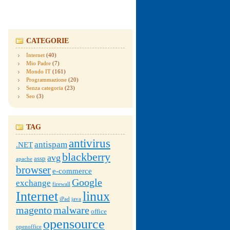
CATEGORIE
Internet
(40)
Mio Padre
(7)
Mondo IT
(161)
Programmazione
(20)
Senza categoria
(23)
Seo
(3)
TAG
antivirus
antispam
.NET
blackberry
avg
assp
apache
browser
e-commerce
Google
exchange
firewall
Internet
linux
iPad
java
magento
malware
office
opensource
openoffice