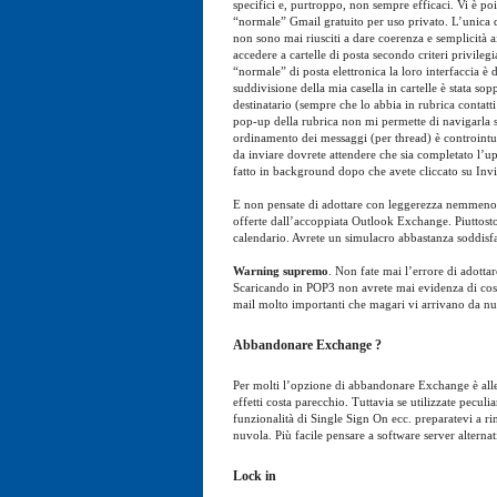
specifici e, purtroppo, non sempre efficaci. Vi è poi
“normale” Gmail gratuito per uso privato. L’unica di
non sono mai riusciti a dare coerenza e semplicità a
accedere a cartelle di posta secondo criteri privilegi
“normale” di posta elettronica la loro interfaccia è 
suddivisione della mia casella in cartelle è stata 
destinatario (sempre che lo abbia in rubrica contatt
pop-up della rubrica non mi permette di navigarla
ordinamento dei messaggi (per thread) è controintui
da inviare dovrete attendere che sia completato l’up
fatto in background dopo che avete cliccato su Invi
E non pensate di adottare con leggerezza nemmeno
offerte dall’accoppiata Outlook Exchange. Piuttost
calendario. Avrete un simulacro abbastanza soddisf
Warning supremo
. Non fate mai l’errore di adotta
Scaricando in POP3 non avrete mai evidenza di cosa è
mail molto importanti che magari vi arrivano da nuo
Abbandonare Exchange ?
Per molti l’opzione di abbandonare Exchange è allet
effetti costa parecchio. Tuttavia se utilizzate pecu
funzionalità di Single Sign On ecc. preparatevi a r
nuvola. Più facile pensare a software server altern
Lock in