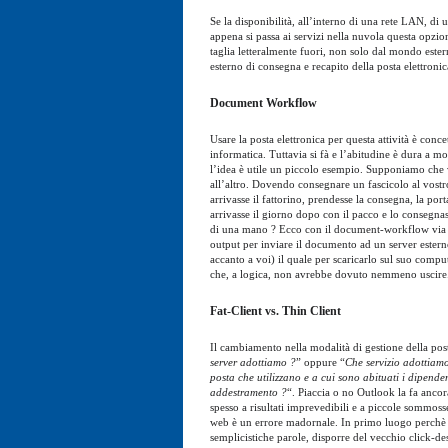
Se la disponibilità, all’interno di una rete LAN, di 
appena si passa ai servizi nella nuvola questa opzio
taglia letteralmente fuori, non solo dal mondo est
esterno di consegna e recapito della posta elettroni
Document Workflow
Usare la posta elettronica per questa attività è con
informatica. Tuttavia si fà e l’abitudine è dura a 
l’idea è utile un piccolo esempio. Supponiamo che v
all’altro. Dovendo consegnare un fascicolo al vostr
arrivasse il fattorino, prendesse la consegna, la por
arrivasse il giorno dopo con il pacco e lo consegnas
di una mano ? Ecco con il document-workflow via e
output per inviare il documento ad un server esterno
accanto a voi) il quale per scaricarlo sul suo com
che, a logica, non avrebbe dovuto nemmeno uscire
Fat-Client vs. Thin Client
Il cambiamento nella modalità di gestione della post
server adottiamo ?
” oppure “
Che servizio adottiam
posta che utilizzano e a cui sono abituati i dipenden
addestramento ?
“. Piaccia o no Outlook la fa ancor
spesso a risultati imprevedibili e a piccole sommosse
web è un errore madornale. In primo luogo perchè l’i
semplicistiche parole, disporre del vecchio click-des