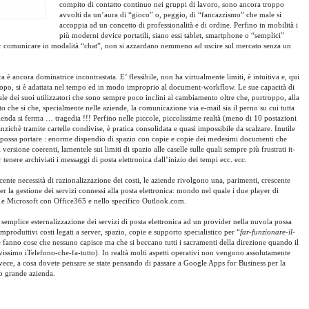
compito di contatto continuo nei gruppi di lavoro, sono ancora troppo
avvolti da un’aura di “gioco” o, peggio, di “fancazzismo” che male si
accoppia ad un concetto di professionalità e di ordine. Perfino in mobilità i
più moderni device portatili, siano essi tablet, smartphone o “semplici”
ti per comunicare in modalità “chat”, non si azzardano nemmeno ad uscire sul mercato senza un
 è ancora dominatrice incontrastata. E’ flessibile, non ha virtualmente limiti, è intuitiva e, qui
scopo, si è adattata nel tempo ed in modo improprio al document-workflow. Le sue capacità di
ntale dei suoi utilizzatori che sono sempre poco inclini al cambiamento oltre che, purtroppo, alla
 che si che, specialmente nelle aziende, la comunicazione via e-mail sia il perno su cui tutta
azienda si ferma … tragedia !!! Perfino nelle piccole, piccolissime realtà (meno di 10 postazioni
nzichè tramite cartelle condivise, è pratica consolidata e quasi impossibile da scalzare. Inutile
ca possa portare : enorme dispendio di spazio con copie e copie dei medesimi documenti che
ersione coerenti, lamentele sui limiti di spazio alle caselle sulle quali sempre più frustrati it-
 tenere archiviati i messaggi di posta elettronica dall’inizio dei tempi ecc. ecc.
ente necessità di razionalizzazione dei costi, le aziende rivolgono una, parimenti, crescente
r la gestione dei servizi connessi alla posta elettronica: mondo nel quale i due player di
 e Microsoft con Office365 e nello specifico Outlook.com.
semplice esternalizzazione dei servizi di posta elettronica ad un provider nella nuvola possa
roduttivi costi legati a server, spazio, copie e supporto specialistico per “
far-funzionare-il-
e fanno cose che nessuno capisce ma che si beccano tutti i sacramenti della direzione quando il
vissimo iTelefono-che-fa-tutto). In realtà molti aspetti operativi non vengono assolutamente
nvece, a cosa dovete pensare se state pensando di passare a Google Apps for Business per la
 o grande azienda.