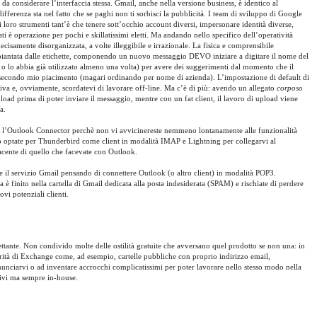
 da considerare l’interfaccia stessa. Gmail, anche nella versione business, è identico al
fferenza sta nel fatto che se paghi non ti sorbisci la pubblicità. I team di sviluppo di Google
i loro strumenti tant’è che tenere sott’occhio account diversi, impersonare identità diverse,
ati è operazione per pochi e skillatissimi eletti. Ma andando nello specifico dell’operatività
decisamente disorganizzata, a volte illeggibile e irrazionale. La fisica e comprensibile
soppiantata dalle etichette, componendo un nuovo messaggio DEVO iniziare a digitare il nome del
i o lo abbia già utilizzato almeno una volta) per avere dei suggerimenti dal momento che il
 secondo mio piacimento (magari ordinando per nome di azienda). L’impostazione di default di
va e, ovviamente, scordatevi di lavorare off-line. Ma c’è di più: avendo un allegato
corposo
load prima di poter inviare il messaggio, mentre con un fat client, il lavoro di upload viene
a.
 l’Outlook Connector perchè non vi avvicinereste nemmeno lontanamente alle funzionalità
o optate per Thunderbird come client in modalità IMAP e Lightning per collegarvi al
acente di quello che facevate con Outlook.
re il servizio Gmail pensando di connettere Outlook (o altro client) in modalità POP3.
 finito nella cartella di Gmail dedicata alla posta indesiderata (SPAM) e rischiate di perdere
vi potenziali clienti.
tante. Non condivido molte delle ostilità gratuite che avversano quel prodotto se non una: in
liarità di Exchange come, ad esempio, cartelle pubbliche con proprio indirizzo email,
inunciarvi o ad inventare accrocchi complicatissimi per poter lavorare nello stesso modo nella
ativi ma sempre in-house.