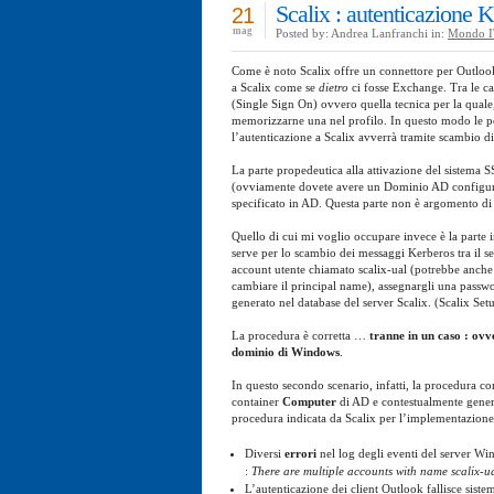
Scalix : autenticazione 
21
mag
Posted by: Andrea Lanfranchi in:
Mondo I
Come è noto Scalix offre un connettore per Outloo
a Scalix come se
dietro
ci fosse Exchange. Tra le car
(Single Sign On) ovvero quella tecnica per la quale,
memorizzarne una nel profilo. In questo modo le p
l’autenticazione a Scalix avverrà tramite scambio d
La parte propedeutica alla attivazione del sistema
(ovviamente dovete avere un Dominio AD configurato
specificato in AD. Questa parte non è argomento di 
Quello di cui mi voglio occupare invece è la parte 
serve per lo scambio dei messaggi Kerberos tra il 
account utente chiamato scalix-ual (potrebbe anche
cambiare il principal name), assegnargli una passwo
generato nel database del server Scalix. (Scalix Se
La procedura è corretta …
tranne in un caso : ovv
dominio di Windows
.
In questo secondo scenario, infatti, la procedura c
container
Computer
di AD e contestualmente genera
procedura indicata da Scalix per l’implementazione
Diversi
errori
nel log degli eventi del server W
:
There are multiple accounts with name sca
L’autenticazione dei client Outlook fallisce sist