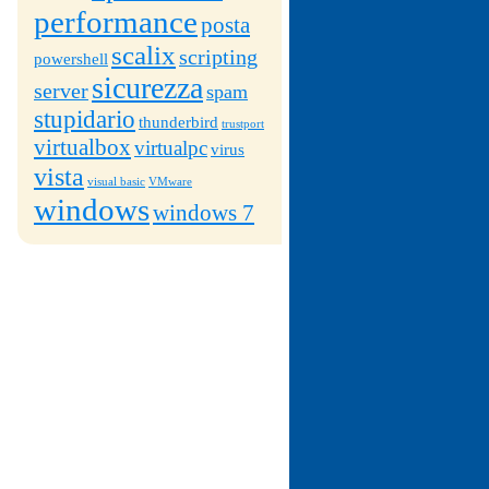
performance
posta
scalix
scripting
powershell
sicurezza
server
spam
stupidario
thunderbird
trustport
virtualbox
virtualpc
virus
vista
visual basic
VMware
windows
windows 7