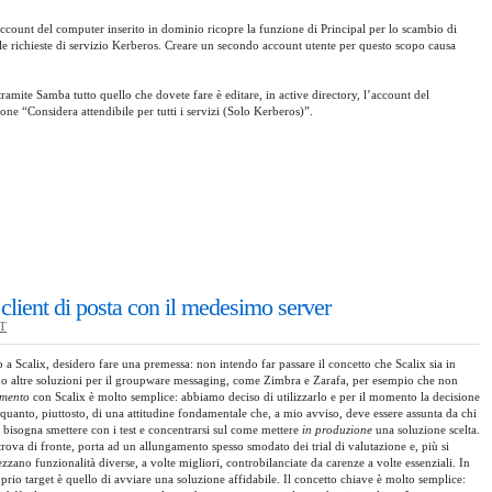
ccount del computer inserito in dominio ricopre la funzione di Principal per lo scambio di
 le richieste di servizio Kerberos. Creare un secondo account utente per questo scopo causa
tramite Samba tutto quello che dovete fare è editare, in active directory, l’account del
ione “Considera attendibile per tutti i servizi (Solo Kerberos)”.
i client di posta con il medesimo server
T
a Scalix, desidero fare una premessa: non intendo far passare il concetto che Scalix sia in
ono altre soluzioni per il groupware messaging, come Zimbra e Zarafa, per esempio che non
imento
con Scalix è molto semplice: abbiamo deciso di utilizzarlo e per il momento la decisione
e quanto, piuttosto, di una attitudine fondamentale che, a mio avviso, deve essere assunta da chi
bisogna smettere con i test e concentrarsi sul come mettere
in produzione
una soluzione scelta.
i trova di fronte, porta ad un allungamento spesso smodato dei trial di valutazione e, più si
zzano funzionalità diverse, a volte migliori, controbilanciate da carenze a volte essenziali. In
io target è quello di avviare una soluzione affidabile. Il concetto chiave è molto semplice: