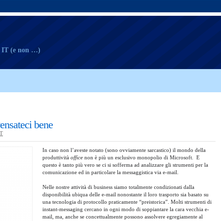
e IT (e non …)
Pensateci bene
T
In caso non l’aveste notato (sono ovviamente sarcastico) il mondo della
produttività
office
non è più un esclusivo monopolio di Microsoft. E
questo è tanto più vero se ci si sofferma ad analizzare gli strumenti per la
comunicazione ed in particolare la messaggistica via e-mail.
Nelle nostre attività di business siamo totalmente condizionati dalla
disponibilità ubiqua delle e-mail nonostante il loro trasporto sia basato su
una tecnologia di protocollo praticamente “preistorica”. Molti strumenti di
instant-messaging cercano in ogni modo di soppiantare la cara vecchia e-
mail, ma, anche se concettualmente possono assolvere egregiamente al