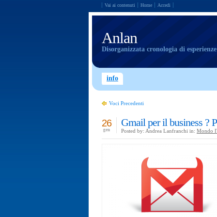
Vai ai contenuti
Home
Accedi
Anlan
Disorganizzata cronologia di esperienz
info
Voci Precedenti
Gmail per il business ? 
26
gen
Posted by: Andrea Lanfranchi in:
Mondo I